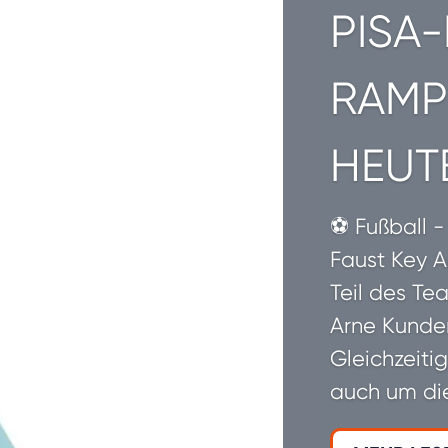
PISA-
RAMP
HEUT
⚽ Fußball -
Faust Key A
Teil des Te
Arne Kunde
Gleichzeitig
auch um di