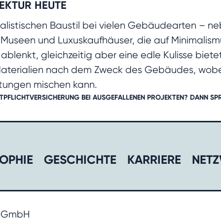
TEKTUR HEUTE
alistischen Baustil bei vielen Gebäudearten –
em Museen und Luxuskaufhäuser, die auf Minimali
blenkt, gleichzeitig aber eine edle Kulisse bietet
Materialien nach dem Zweck des Gebäudes, wobei
htungen mischen kann.
TPFLICHTVERSICHERUNG
BEI AUSGEFALLENEN PROJEKTEN? DANN
SP
OPHIE
GESCHICHTE​
KARRIERE​
NETZ
r GmbH