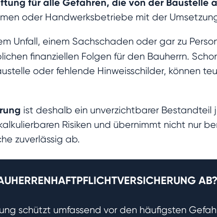
aftung für alle Gefahren, die von der Baustelle
hmen oder Handwerksbetriebe mit der Umsetzung
em Unfall, einem Sachschaden oder gar zu Person
ichen finanziellen Folgen für den Bauherrn. Scho
ustelle oder fehlende Hinweisschilder, können t
erung
ist deshalb ein unverzichtbarer Bestandteil
nkalkulierbaren Risiken und übernimmt nicht nur b
he zuverlässig ab.
BAUHERRENHAFTPFLICHTVERSICHERUNG AB
erung schützt umfassend vor den häufigsten Gef