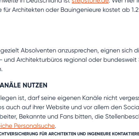
hweite in Deutschland ist
stepstone.de
. Wer hier i
 für Architekten oder Bauingenieure kostet ab 1.29
gezielt Absolventen anzusprechen, eignen sich 
r- und Architekturbüros regional oder bundesweit
n.
KANÄLE NUTZEN
egen ist, darf seine eigenen Kanäle nicht verges
obs auch auf ihrer Website und vor allem den Soc
beiter, Bekannte und Fans bitten, die Stellenbes
reiche Personalsuche
.
LICHTVERSICHERUNG FÜR
ARCHITEKTEN
UND
INGENIEURE
KONTAKTIEREN