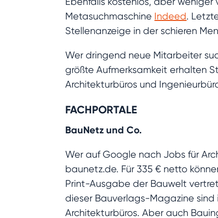
Ebenfalls kostenlos, aber weniger
Metasuchmaschine
Indeed
. Letz
Stellenanzeige in der schieren M
Wer dringend neue Mitarbeiter suc
größte Aufmerksamkeit erhalten S
Architekturbüros und Ingenieurbü
FACHPORTALE
BauNetz und Co.
Wer auf Google nach Jobs für Arch
baunetz.de. Für 335 € netto könne
Print-Ausgabe der Bauwelt vertre
dieser Bauverlags-Magazine sind in
Architekturbüros. Aber auch Bauing