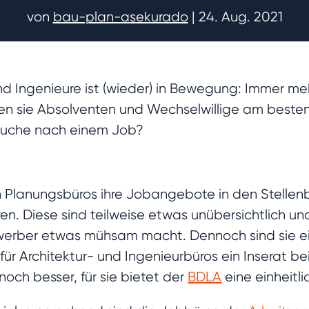
von
bau-plan-asekurado
|
24. Aug. 2021
und Ingenieure ist (wieder) in Bewegung: Immer m
chen sie Absolventen und Wechselwillige am beste
 Suche nach einem Job?
en Planungsbüros ihre Jobangebote in den Stelle
ren. Diese sind teilweise etwas unübersichtlich 
werber etwas mühsam macht. Dennoch sind sie eine
ür Architektur- und Ingenieurbüros ein Inserat be
och besser, für sie bietet der
BDLA
eine einheitl