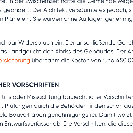
hte. In der Zwischenzeit hatte die Gemeinde weg
 geändert. Der Architekt versäumte es jedoch, 
teten Pläne ein. Sie wurden ohne Auflagen genehm
 Nachbar Widerspruch ein. Der anschließende Geric
das Landgericht den Abriss des Gebäudes. Der Arc
versicherung
übernahm die Kosten von rund 450.00
HER VORSCHRIFTEN
nis oder Missachtung baurechtlicher Vorschriften m
n. Prüfungen durch die Behörden finden schon au
iele Bauvorhaben genehmigungsfrei. Damit wälzt 
twurfsverfasser ab. Die Vorschriften, die dieser