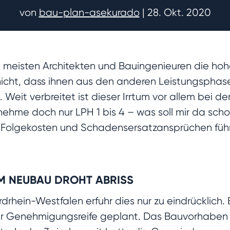
von
bau-plan-asekurado
|
28. Okt. 2020
meisten Architekten und Bauingenieuren die hoh
 nicht, dass ihnen aus den anderen Leistungsphas
eit verbreitet ist dieser Irrtum vor allem bei de
hme doch nur LPH 1 bis 4 – was soll mir da scho
Folgekosten und Schadensersatzansprüchen führ
EM NEUBAU DROHT ABRISS
drhein-Westfalen erfuhr dies nur zu eindrücklich. 
zur Genehmigungsreife geplant. Das Bauvorhaben 