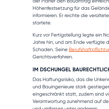
der Planer den Bauantrag einreic
Höhenfestsetzung für das Gelände
informieren. Er reichte die veral
startete.
Kurz vor Fertigstellung legte ein
Jahre hin, und am Ende verfügte 
Schaden. Seine
Berufshaftpflicht
Gerichtsverfahren.
IM DSCHUNGEL BAURECHTLIC
Das Haftungsrisiko, das die Unkennt
und Bauingenieure stark gestiege
eingeschränkt statt, zudem sind v
Verantwortung zunehmend auf den En
und umfassen unter anderem