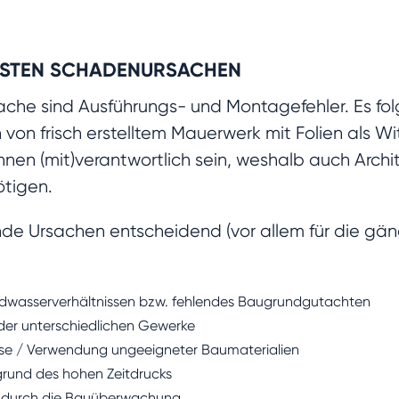
IGSTEN SCHADENURSACHEN
ache sind Ausführungs- und Montagefehler. Es fo
n frisch erstelltem Mauerwerk mit Folien als Wi
n (mit)verantwortlich sein, weshalb auch Archit
tigen.
ende Ursachen entscheidend (vor allem für die gä
dwasserverhältnissen bzw. fehlendes Baugrundgutachten
 der unterschiedlichen Gewerke
se / Verwendung ungeeigneter Baumaterialien
fgrund des hohen Zeitdrucks
n durch die Bauüberwachung