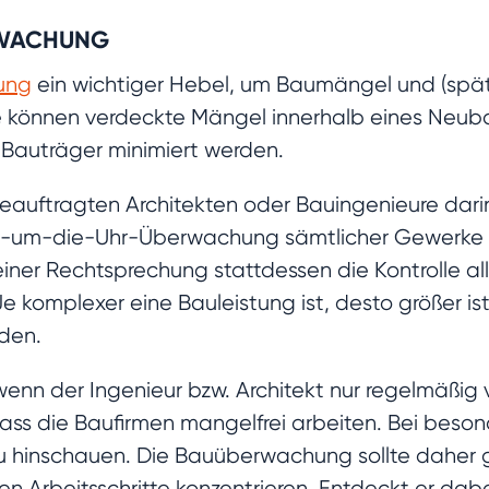
RWACHUNG
ung
ein wichtiger Hebel, um Baumängel und (spät
le können verdeckte Mängel innerhalb eines Neu
r Bauträger minimiert werden.
beauftragten Architekten oder Bauingenieure darin,
nd-um-die-Uhr-Überwachung sämtlicher Gewerke 
seiner Rechtsprechung stattdessen die Kontrolle al
. Je komplexer eine Bauleistung ist, desto größer i
rden.
wenn der Ingenieur bzw. Architekt nur regelmäßig v
ss die Baufirmen mangelfrei arbeiten. Bei beson
hinschauen. Die Bauüberwachung sollte daher gut
ten Arbeitsschritte konzentrieren. Entdeckt er dab