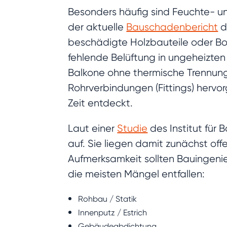
Besonders häufig sind Feuchte-­ u
der aktuelle
Bauschadenbericht
d
beschädigte Holzbauteile oder B
fehlende Belüftung in ungeheizte
Balkone ohne thermische Trennun
Rohrverbindungen (Fittings) hervo
Zeit entdeckt.
Laut einer
Studie
des Institut für 
auf. Sie liegen damit zunächst of
Aufmerksamkeit sollten Bauingenie
die meisten Mängel entfallen:
Rohbau / Statik
Innenputz / Estrich
Gebäudeabdichtung