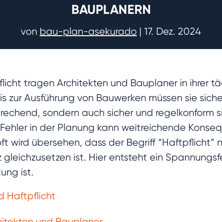
BAUPLANERN
von
bau-plan-asekurado
|
17. Dez. 2024
cht tragen Architekten und Bauplaner in ihrer tä
s zur Ausführung von Bauwerken müssen sie sichers
prechend, sondern auch sicher und regelkonform 
r Fehler in der Planung kann weitreichende Konse
 oft wird übersehen, dass der Begriff “Haftpflicht”
leichzusetzen ist. Hier entsteht ein Spannungsfe
ng ist.
 Haftpflicht
chitekten und Bauplaner