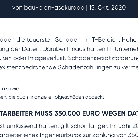
von
bau-plan-asekurado
|
15. Okt. 2020
äden die teuersten Schäden im IT-Bereich. Hohe
ng der Daten. Darüber hinaus haften IT-Unterneh
ußen oder Imageverlust. Schadensersatzforderun
 existenzbedrohende Schadenzahlungen zu vermeide
ken sowie
en, die auch finanzielle Folgeschäden abdeckt.
MITARBEITER MUSS 350.000 EURO WEGEN D
ust umfassend haften, gilt schon länger. Im Jahr 
tarbeiter eines Ingenieurbüros zur Zahlung von 3