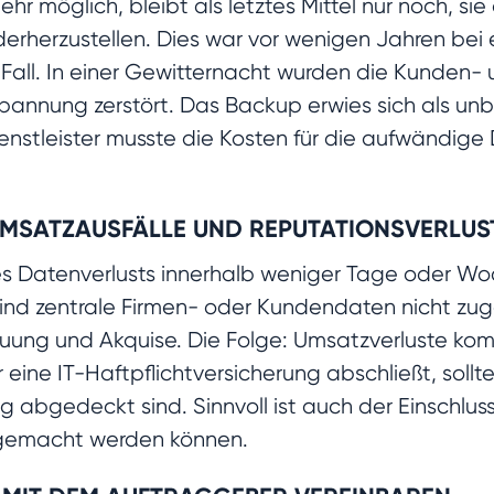
ehr möglich, bleibt als letztes Mittel nur noch, s
erherzustellen. Dies war vor wenigen Jahren bei
all. In einer Gewitternacht wurden die Kunden-
annung zerstört. Das Backup erwies sich als unbr
nstleister musste die Kosten für die aufwändige
MSATZAUSFÄLLE UND REPUTATIONSVERLUS
s Datenverlusts innerhalb weniger Tage oder Woc
ind zentrale Firmen- oder Kundendaten nicht zugä
ung und Akquise. Die Folge: Umsatzverluste komm
eine IT-Haftpflichtversicherung abschließt, sollte
 abgedeckt sind. Sinnvoll ist auch der Einschlus
r gemacht werden können.