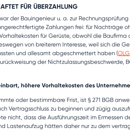
 HAFTET FÜR ÜBERZAHLUNG
war der Bauingenieur u. a. zur Rechnungsprüfung ve
ungerechtfertigte Zahlungen frei: für Nachträge 
orhaltekosten für Gerüste, obwohl die Baufirma 
 deswegen von breiterem Interesse, weil sich die 
ssten und allesamt abgeschmettert haben (
OLG 
ch Zurückweisung der Nichtzulassungsbeschwerde, B
ereinbart, höhere Vorhaltekosten des Unternehme
immte oder bestimmbare Frist, ist § 271 BGB anwe
ch Vertragsschluss zu beginnen und zügig auszuf
te nicht, dass die Ausführungszeit im Ermessen d
nd Lastenaufzug hätten daher nur zu dem vertragl