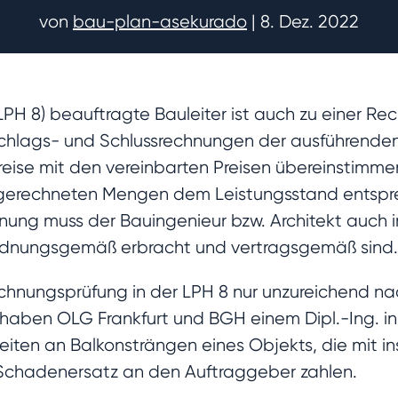
von
bau-plan-asekurado
|
8. Dez. 2022
H 8) beauftragte Bauleiter ist auch zu einer Rec
bschlags- und Schlussrechnungen der ausführend
reise mit den vereinbarten Preisen übereinstimm
bgerechneten Mengen dem Leistungsstand entspr
ung muss der Bauingenieur bzw. Architekt auch i
rdnungsgemäß erbracht und vertragsgemäß sind
chnungsprüfung in der LPH 8 nur unzureichend na
haben OLG Frankfurt und BGH einem Dipl.-Ing. 
eiten an Balkonsträngen eines Objekts, die mit 
 Schadenersatz an den Auftraggeber zahlen.