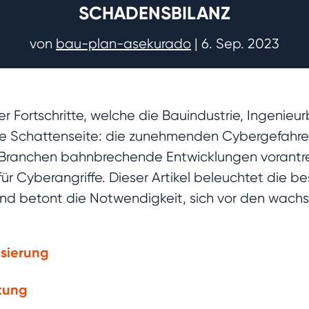
SCHADENSBILANZ
von
bau-plan-asekurado
|
6. Sep. 2023
er Fortschritte, welche die Bauindustrie, Ingenieu
ine Schattenseite: die zunehmenden Cybergefahre
 Branchen bahnbrechende Entwicklungen vorantrei
e für Cyberangriffe. Dieser Artikel beleuchtet die
und betont die Notwendigkeit, sich vor den wach
isierung
n
stung