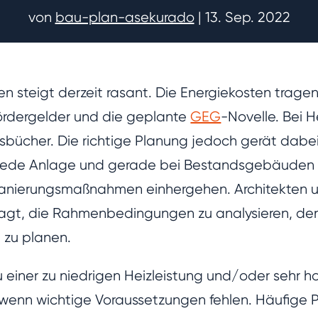
von
bau-plan-asekurado
|
13. Sep. 2022
teigt derzeit rasant. Die Energiekosten tragen i
ördergelder und die geplante
GEG
-Novelle. Bei H
gsbücher. Die richtige Planung jedoch gerät dabei 
r jede Anlage und gerade bei Bestandsgebäuden m
nierungsmaßnahmen einhergehen. Architekten un
fragt, die Rahmenbedingungen zu analysieren, d
zu planen.
u einer zu niedrigen Heizleistung und/oder sehr 
enn wichtige Voraussetzungen fehlen. Häufige P