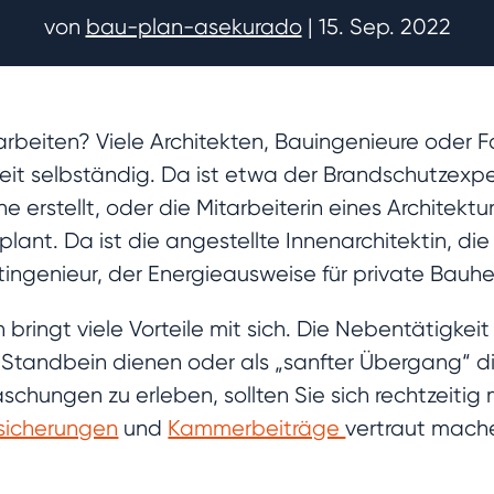
von
bau-plan-asekurado
|
15. Sep. 2022
r arbeiten? Viele Architekten, Bauingenieure oder
lzeit selbständig. Da ist etwa der Brandschutzexp
 erstellt, oder die Mitarbeiterin eines Architekt
nt. Da ist die angestellte Innenarchitektin, die 
ngenieur, der Energieausweise für private Bauhe
 bringt viele Vorteile mit sich. Die Nebentätigke
es Standbein dienen oder als „sanfter Übergang“
schungen zu erleben, sollten Sie sich rechtzeitig 
sicherungen
und
Kammerbeiträge
vertraut mach